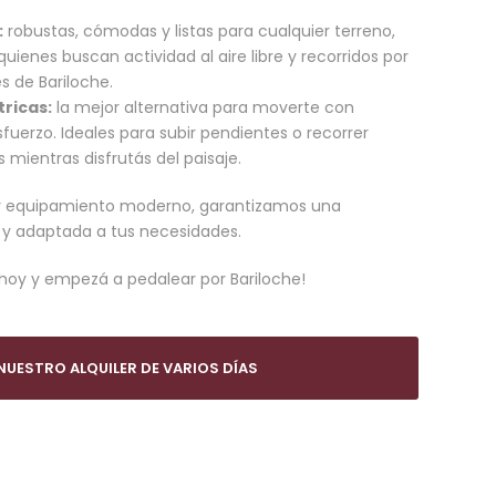
:
robustas, cómodas y listas para cualquier terreno,
uienes buscan actividad al aire libre y recorridos por
s de Bariloche.
tricas:
la mejor alternativa para moverte con
esfuerzo. Ideales para subir pendientes o recorrer
s mientras disfrutás del paisaje.
e y equipamiento moderno, garantizamos una
y adaptada a tus necesidades.
a hoy y empezá a pedalear por Bariloche!
UESTRO ALQUILER DE VARIOS DÍAS