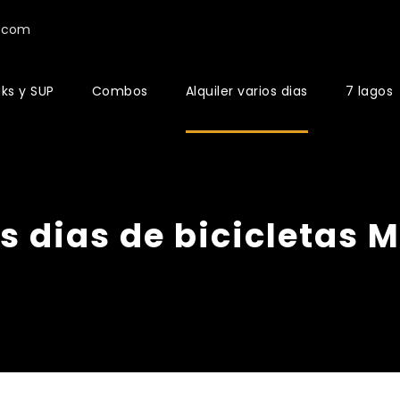
e.com
aks y SUP
Combos
Alquiler varios dias
7 lagos
os dias de bicicletas 