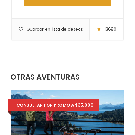
Calzado que se pueda mojar
Bolsas de plástico para proteger objetos
personales
Guardar en lista de deseos
13680
Anteojos de sol
Protector solar
Sombrero o pañuelo
Toalla
OTRAS AVENTURAS
Recomendamos seguir las indicaciones de
seguridad impartidas por el staff
CONSULTAR POR PROMO A $35.000
Itinerario