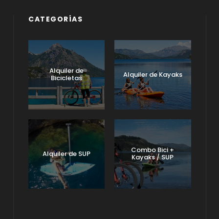
CATEGORÍAS
Alquiler de
Alquiler de Kayaks
Bicicletas
Combo Bici +
Alquiler de SUP
Kayaks / SUP