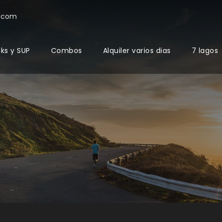
e.com
aks y SUP
Combos
Alquiler varios dias
7 lagos